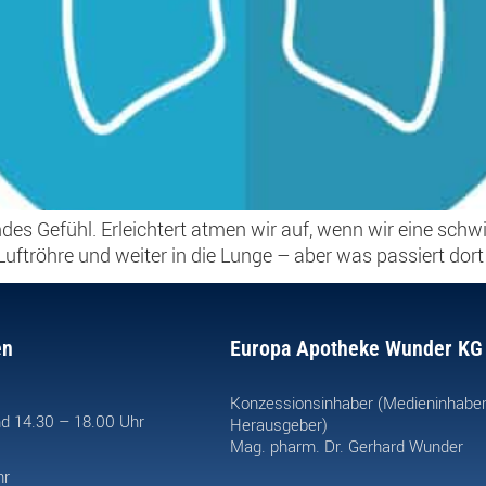
es Gefühl. Erleichtert atmen wir auf, wenn wir eine schwi
uftröhre und weiter in die Lunge – aber was passiert dort 
en
Europa Apotheke Wunder KG
Konzessionsinhaber (Medieninhabe
d 14.30 – 18.00 Uhr
Herausgeber)
Mag. pharm. Dr. Gerhard Wunder
hr