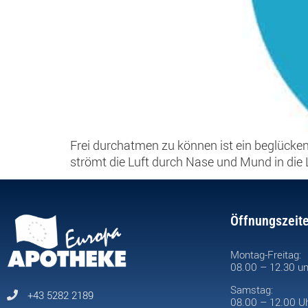
Frei durchatmen zu können ist ein beglückend
strömt die Luft durch Nase und Mund in die L
Öffnungszeit
Montag-Freitag:
08.00 – 12.30 un
Samstag:
+43 5282 2189
08.00 – 12.00 U