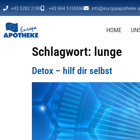
+43 5282 2189
+43 664 5156596
info@europaapotheke.a
HOME
UN
Schlagwort:
lunge
Detox – hilf dir selbst