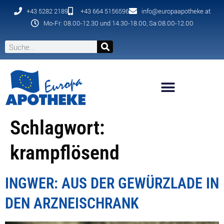
+43 5282 2189
+43 664 5156596
info@europaapotheke.at
Mo-Fr: 08.00-12.30 und 14.30-18.00, Sa:08.00-12.00
Schlagwort:
krampflösend
INGWER: AUS DER GEWÜRZLADE IN
DEN ARZNEISCHRANK