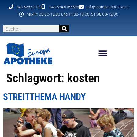
+43 5282 2189
+43 664 5156596
info@europaapotheke.at
Mo-Fr: 08.00-12.30 und 14.30-18.00, Sa:08.00-12.00
Schlagwort:
kosten
STREITTHEMA HANDY