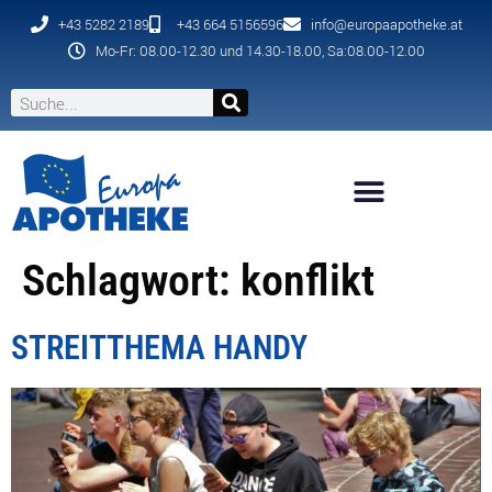
+43 5282 2189
+43 664 5156596
info@europaapotheke.at
Mo-Fr: 08.00-12.30 und 14.30-18.00, Sa:08.00-12.00
Schlagwort:
konflikt
STREITTHEMA HANDY