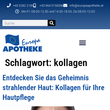
+43 5282 2189
+43 664 5156596
info@europaapotheke.at
Mo-Fr: 08.00-12.30 und 14.30-18.00, Sa:08.00-12.00
Schlagwort:
kollagen
Entdecken Sie das Geheimnis
strahlender Haut: Kollagen für Ihre
Hautpflege