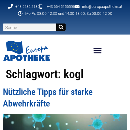
+43 5282 2189
+43 664 5156596
info@europaapotheke.at
Mo-Fr: 08.00-12.30 und 14.30-18.00, Sa:08.00-12.00
Schlagwort:
kogl
Nützliche Tipps für starke
Abwehrkräfte