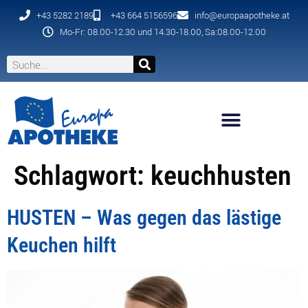
+43 5282 2189
+43 664 5156596
info@europaapotheke.at
Mo-Fr: 08.00-12.30 und 14.30-18.00, Sa:08.00-12.00
Schlagwort:
keuchhusten
HUSTEN – Was gegen das lästige
Keuchen hilft