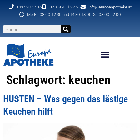
+43 5282 2189
+43 664 5156596
info@europaapotheke.at
Mo-Fr: 08.00-12.30 und 14.30-18.00, Sa:08.00-12.00
Schlagwort:
keuchen
HUSTEN – Was gegen das lästige
Keuchen hilft