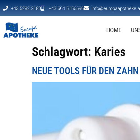
+43 5282 2189
+43 664 5156596
info@europaapotheke.a
HOME
UN
Schlagwort:
Karies
NEUE TOOLS FÜR DEN ZAHN