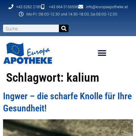
+43 5282 2189
+43 664 5156596
info@europaapotheke.at
Mo-Fr: 08.00-12.30 und 14.30-18.00, Sa:08.00-12.00
Schlagwort:
kalium
Ingwer – die scharfe Knolle für Ihre
Gesundheit!