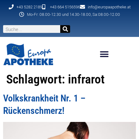
+43 5282 2189
+43 664 5156596
info@europaapotheke.at
Mo-Fr: 08.00-12.30 und 14.30-18.00, Sa:08.00-12.00
Schlagwort:
infrarot
Volkskrankheit Nr. 1 –
Rückenschmerz!