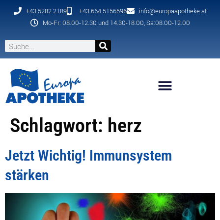
+43 5282 2189
+43 664 5156596
info@europaapotheke.at
Mo-Fr: 08.00-12.30 und 14.30-18.00, Sa:08.00-12.00
Schlagwort:
herz
Jetzt Wichtig! Immunsystem
stärken