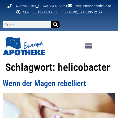
+43 5282 2189
+43 664 5156596
info@europaapotheke.at
Mo-Fr: 08.00-12.30 und 14.30-18.00, Sa:08.00-12.00
Schlagwort:
helicobacter
Wenn der Magen rebelliert