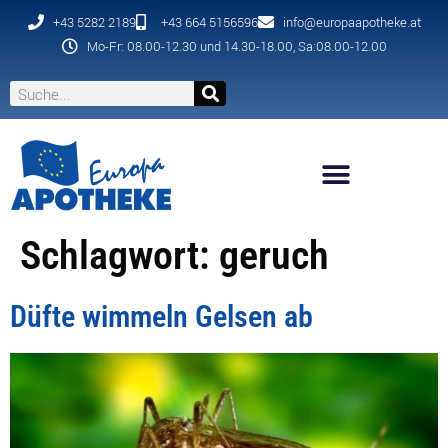
+43 5282 2189
+43 664 5156596
info@europaapotheke.at
Mo-Fr: 08.00-12.30 und 14.30-18.00, Sa:08.00-12.00
Schlagwort:
geruch
Düfte wimmeln Gelsen ab