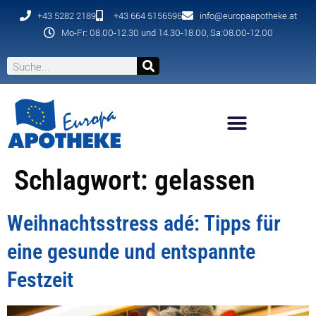
+43 5282 2189
+43 664 5156596
info@europaapotheke.at
Mo-Fr: 08.00-12.30 und 14.30-18.00, Sa:08.00-12.00
Schlagwort:
gelassen
Weihnachtsstress adé: Tipps für
eine gesunde und entspannte
Festzeit