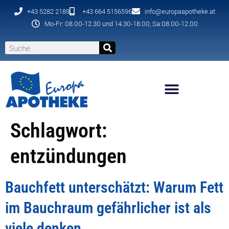
+43 5282 2189
+43 664 5156596
info@europaapotheke.at
Mo-Fr: 08.00-12.30 und 14.30-18.00, Sa:08.00-12.00
Schlagwort:
entzündungen
Bauchfett unterschätzt: Warum Fett
im Bauchraum gefährlicher ist als
viele denken