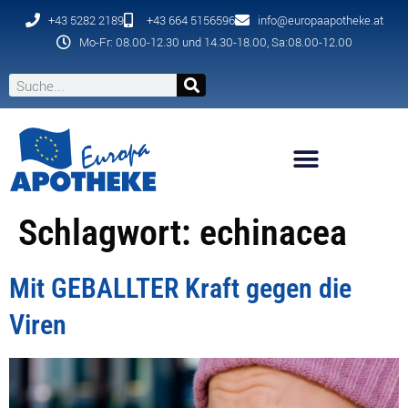
+43 5282 2189
+43 664 5156596
info@europaapotheke.at
Mo-Fr: 08.00-12.30 und 14.30-18.00, Sa:08.00-12.00
Schlagwort:
echinacea
Mit GEBALLTER Kraft gegen die
Viren