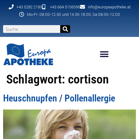
+43 5282 2189
+43 664 5156596
info@europaapotheke.at
Mo-Fr: 08.00-12.30 und 14.30-18.00, Sa:08.00-12.00
Schlagwort:
cortison
Heuschnupfen / Pollenallergie