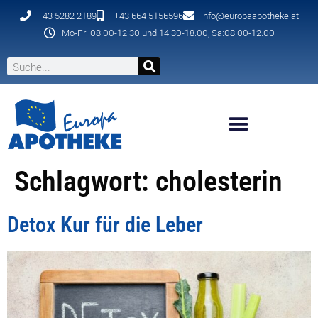
+43 5282 2189
+43 664 5156596
info@europaapotheke.at
Mo-Fr: 08.00-12.30 und 14.30-18.00, Sa:08.00-12.00
Schlagwort:
cholesterin
Detox Kur für die Leber