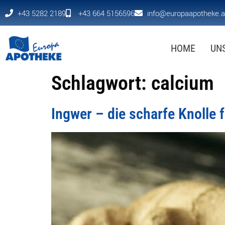
+43 5282 2189
+43 664 5156596
info@europaapotheke.a
HOME
UN
Schlagwort:
calcium
Ingwer – die scharfe Knolle 