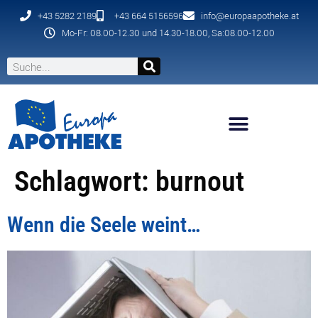
+43 5282 2189
+43 664 5156596
info@europaapotheke.at
Mo-Fr: 08.00-12.30 und 14.30-18.00, Sa:08.00-12.00
Schlagwort:
burnout
Wenn die Seele weint…