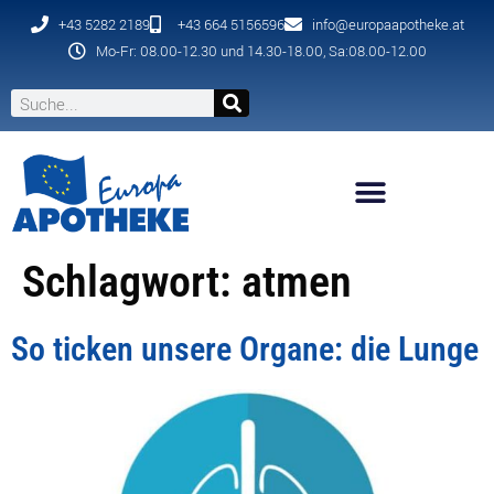
+43 5282 2189
+43 664 5156596
info@europaapotheke.at
Mo-Fr: 08.00-12.30 und 14.30-18.00, Sa:08.00-12.00
Schlagwort:
atmen
So ticken unsere Organe: die Lunge