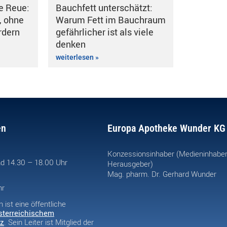
e Reue:
Bauchfett unterschätzt:
, ohne
Warum Fett im Bauchraum
rdern
gefährlicher ist als viele
denken
weiterlesen »
en
Europa Apotheke Wunder KG
Konzessionsinhaber (Medieninhabe
d 14.30 – 18.00 Uhr
Herausgeber)
Mag. pharm. Dr. Gerhard Wunder
hr
ist eine öffentliche
sterreichischem
z
. Sein Leiter ist Mitglied der