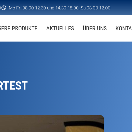
t
Mo-Fr: 08.00-12.30 und 14.30-18.00, Sa:08.00-12.00
SERE PRODUKTE
AKTUELLES
ÜBER UNS
KONTA
RTEST