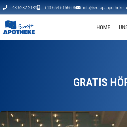
+43 5282 2189
+43 664 5156596
info@europaapotheke.a
HOME
UN
GRATIS HÖ