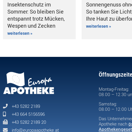
Insektenschutz im
Sonnengenuss ohn
Sommer: So bleiben Sie
So tanken Sie Licht
entspannt trotz Mücken,
Ihre Haut zu überfo
Wespen und Zecken
weiterlesen »
weiterlesen »
Öffnungszeit
Montag-Freitag:
08.00 – 12.30 un
Samstag:
+43 5282 2189
08.00 – 12.00 U
+43 664 5156596
Das Unternehmen 
+43 5282 2189 20
Apotheke nach
ö
Apothekengeset
info@europaapotheke.at