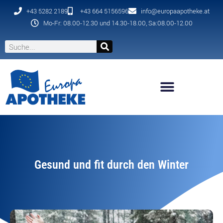
+43 5282 2189
+43 664 5156596
info@europaapotheke.at
Mo-Fr: 08.00-12.30 und 14.30-18.00, Sa:08.00-12.00
Gesund und fit durch den Winter